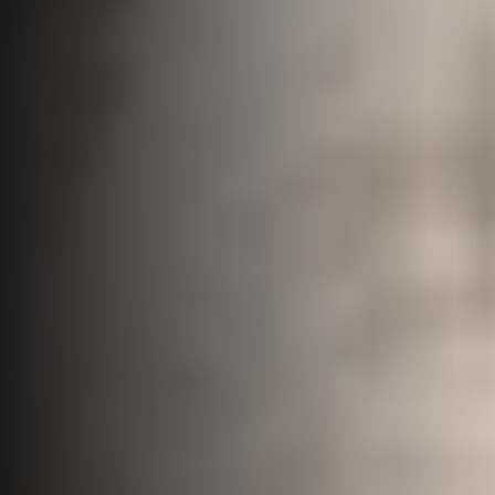
TELÉFONO
+34 613 657 371
E-MAIL
info@nomadascc.com
SOCIAL MEDIA
Instagram
LinkedIn
Whatsapp