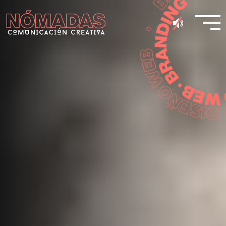
¿LISTO PARA
LLEVAR TU
PROYECTO AL
SIGUIENTE
NIVEL
?
En
Nómadas Comunicación Creativa
,
convertimos ideas en experiencias visuales
únicas. Si tienes una visión, nosotros la haremos
realidad.
Solicitar presupuesto