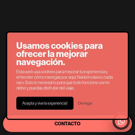
Usamos cookies para
ofrecer la mejorar
navegación.
Esta web usa cookies para mejorar tu experiencia y
entender cómo navegas por aquí. Nada invasivo, nada
raro. Solo lo necesario para que todo funcione como
debe y puedas disfrutar del viaje.
Acepta y vive la experiencia!
Denegar
CONTACTO