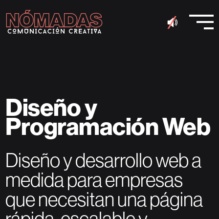
¿LISTO PARA
LLEVAR TU
PROYECTO AL
SIGUIENTE
NIVEL
?
Diseño y
Programación
Web
En
Nómadas Comunicación Creativa
,
convertimos ideas en experiencias visuales
únicas. Si tienes una visión, nosotros la haremos
Diseño y desarrollo web a
realidad.
medida para empresas
Solicitar presupuesto
que necesitan una página
rápida, escalable y